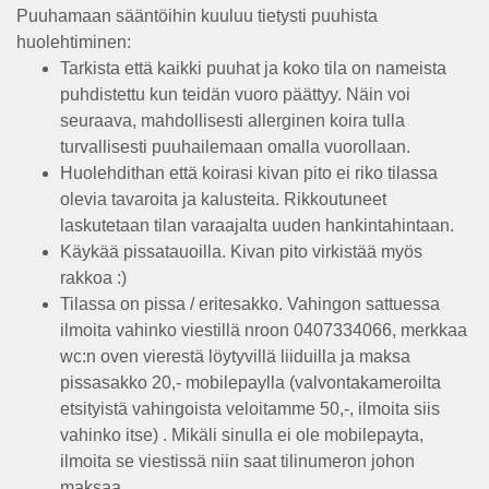
Puuhamaan sääntöihin kuuluu tietysti puuhista
huolehtiminen:
Tarkista että kaikki puuhat ja koko tila on nameista
puhdistettu kun teidän vuoro päättyy. Näin voi
seuraava, mahdollisesti allerginen koira tulla
turvallisesti puuhailemaan omalla vuorollaan.
Huolehdithan että koirasi kivan pito ei riko tilassa
olevia tavaroita ja kalusteita. Rikkoutuneet
laskutetaan tilan varaajalta uuden hankintahintaan.
Käykää pissatauoilla. Kivan pito virkistää myös
rakkoa :)
Tilassa on pissa / eritesakko. Vahingon sattuessa
ilmoita vahinko viestillä nroon 0407334066, merkkaa
wc:n oven vierestä löytyvillä liiduilla ja maksa
pissasakko 20,- mobilepaylla (valvontakameroilta
etsityistä vahingoista veloitamme 50,-, ilmoita siis
vahinko itse) . Mikäli sinulla ei ole mobilepayta,
ilmoita se viestissä niin saat tilinumeron johon
maksaa.