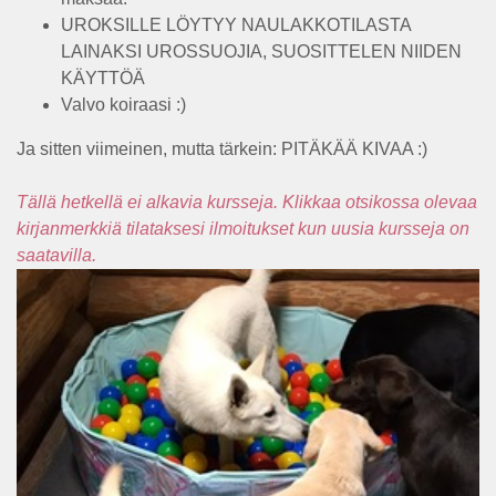
UROKSILLE LÖYTYY NAULAKKOTILASTA
LAINAKSI UROSSUOJIA, SUOSITTELEN NIIDEN
KÄYTTÖÄ
Valvo koiraasi :)
Ja sitten viimeinen, mutta tärkein: PITÄKÄÄ KIVAA :)
Tällä hetkellä ei alkavia kursseja. Klikkaa otsikossa olevaa
kirjanmerkkiä tilataksesi ilmoitukset kun uusia kursseja on
saatavilla.