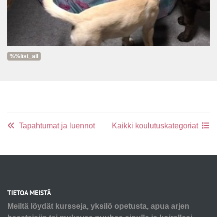
%%list_all
Tapahtumat ja luennot
Kaikki koulutuskategoriat
TIETOA MEISTÄ
Meiltä löydät kursseja, yksilö opetusta, apua arjen