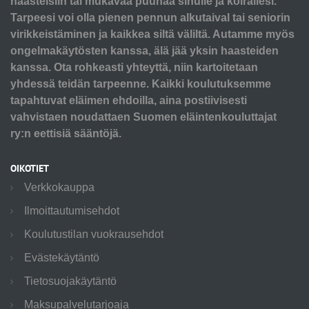
haasteisiin tai mukavaa puuhaa sinulle ja koirallesi.
Tarpeesi voi olla pienen pennun alkutaival tai seniorin
virikkeistäminen ja kaikkea siltä väliltä. Autamme myös
ongelmakäytösten kanssa, älä jää yksin haasteiden
kanssa. Ota rohkeasti yhteyttä, niin kartoitetaan
yhdessä teidän tarpeenne. Kaikki koulutuksemme
tapahtuvat eläimen ehdoilla, aina postiivisesti
vahvistaen noudattaen Suomen eläintenkouluttajat
ry:n eettisiä sääntöjä.
OIKOTIET
Verkkokauppa
Ilmoittautumisehdot
Koulutustilan vuokrausehdot
Evästekäytäntö
Tietosuojakäytäntö
Maksupalvelutarjoaja