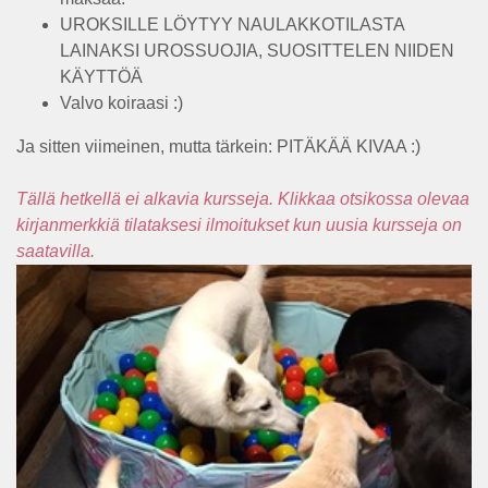
UROKSILLE LÖYTYY NAULAKKOTILASTA
LAINAKSI UROSSUOJIA, SUOSITTELEN NIIDEN
KÄYTTÖÄ
Valvo koiraasi :)
Ja sitten viimeinen, mutta tärkein: PITÄKÄÄ KIVAA :)
Tällä hetkellä ei alkavia kursseja. Klikkaa otsikossa olevaa
kirjanmerkkiä tilataksesi ilmoitukset kun uusia kursseja on
saatavilla.