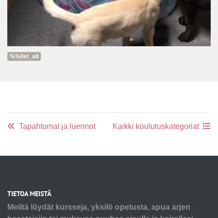
%%list_all
Tapahtumat ja luennot
Kaikki koulutuskategoriat
TIETOA MEISTÄ
Meiltä löydät kursseja, yksilö opetusta, apua arjen