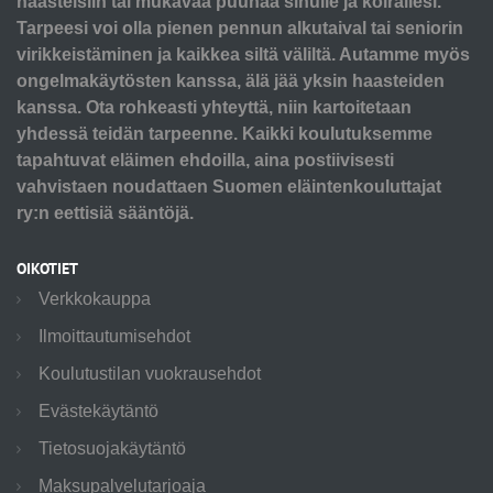
haasteisiin tai mukavaa puuhaa sinulle ja koirallesi.
Tarpeesi voi olla pienen pennun alkutaival tai seniorin
virikkeistäminen ja kaikkea siltä väliltä. Autamme myös
ongelmakäytösten kanssa, älä jää yksin haasteiden
kanssa. Ota rohkeasti yhteyttä, niin kartoitetaan
yhdessä teidän tarpeenne. Kaikki koulutuksemme
tapahtuvat eläimen ehdoilla, aina postiivisesti
vahvistaen noudattaen Suomen eläintenkouluttajat
ry:n eettisiä sääntöjä.
OIKOTIET
Verkkokauppa
Ilmoittautumisehdot
Koulutustilan vuokrausehdot
Evästekäytäntö
Tietosuojakäytäntö
Maksupalvelutarjoaja