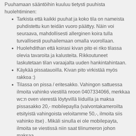
Puuhamaan sääntöihin kuuluu tietysti puuhista
huolehtiminen:
Tarkista että kaikki puuhat ja koko tila on nameista
puhdistettu kun teidän vuoro päättyy. Näin voi
seuraava, mahdollisesti allerginen koira tulla
turvallisesti puuhailemaan omalla vuorollaan.
Huolehdithan että koirasi kivan pito ei riko tilassa
olevia tavaroita ja kalusteita. Rikkoutuneet
laskutetaan tilan varaajalta uuden hankintahintaan.
Käykää pissatauoilla. Kivan pito virkistää myös
rakkoa :)
Tilassa on pissa / eritesakko. Vahingon sattuessa
ilmoita vahinko viestillä nroon 0407334066, merkkaa
wc:n oven vierestä löytyvillä liiduilla ja maksa
pissasakko 20,- mobilepaylla (valvontakameroilta
etsityistä vahingoista veloitamme 50,-, ilmoita siis
vahinko itse) . Mikäli sinulla ei ole mobilepayta,
ilmoita se viestissä niin saat tilinumeron johon
maksaa.