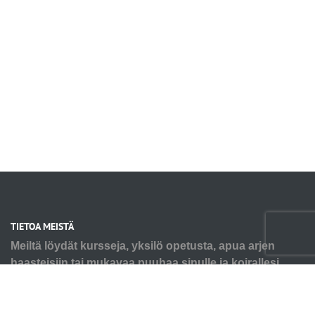
TIETOA MEISTÄ
Meiltä löydät kursseja, yksilö opetusta, apua arjen
haasteisiin tai mukavaa puuhaa sinulle ja koirallesi.
Tarpeesi voi olla pienen pennun alkutaival tai seniorin
virikkeistäminen ja kaikkea siltä väliltä. Autamme myös
ongelmakäytösten kanssa, älä jää yksin haasteiden