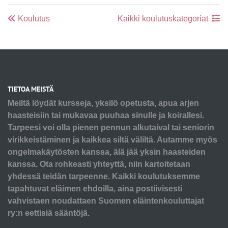
Koulutus
Kaikki koulutuskategoriat
TIETOA MEISTÄ
Meiltä löydät kursseja, yksilö opetusta, apua arjen
haasteisiin tai mukavaa puuhaa sinulle ja koirallesi.
Tarpeesi voi olla pienen pennun alkutaival tai seniorin
virikkeistäminen ja kaikkea siltä väliltä. Autamme myös
ongelmakäytösten kanssa, älä jää yksin haasteiden
kanssa. Ota rohkeasti yhteyttä, niin kartoitetaan
yhdessä teidän tarpeenne. Kaikki koulutuksemme
tapahtuvat eläimen ehdoilla, aina postiivisesti
vahvistaen noudattaen Suomen eläintenkouluttajat
ry:n eettisiä sääntöjä.