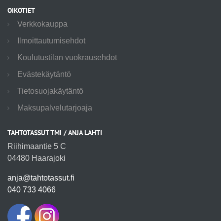
OIKOTIET
Verkkokauppa
Ilmoittautumisehdot
Koulutustilan vuokrausehdot
Evästekäytäntö
Tietosuojakäytäntö
Maksupalvelutarjoaja
TAHTOTASSUT TMI / ANJA LAHTI
Riihimaantie 5 C
04480 Haarajoki
anja@tahtotassut.fi
040 733 4066