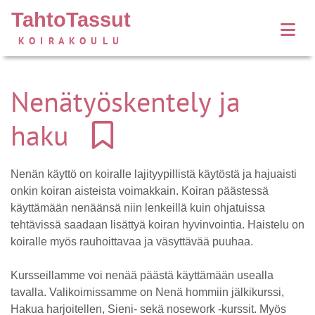
TahtoTassut
KOIRAKOULU
Nenätyöskentely ja
haku
Nenän käyttö on koiralle lajityypillistä käytöstä ja hajuaisti
onkin koiran aisteista voimakkain. Koiran päästessä
käyttämään nenäänsä niin lenkeillä kuin ohjatuissa
tehtävissä saadaan lisättyä koiran hyvinvointia. Haistelu on
koiralle myös rauhoittavaa ja väsyttävää puuhaa.
Kursseillamme voi nenää päästä käyttämään usealla
tavalla. Valikoimissamme on Nenä hommiin jälkikurssi,
Hakua harjoitellen, Sieni- sekä nosework -kurssit. Myös