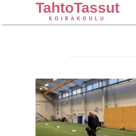
TahtoTassut
KOIRAKOULU