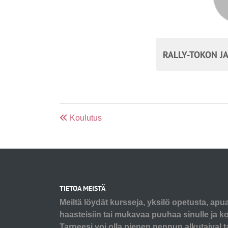
RALLY-TOKON J
Koulutus
TIETOA MEISTÄ
Meiltä löydät kursseja, yksilö opetusta, apu
haasteisiin tai mukavaa puuhaa sinulle ja koi
Tarpeesi voi olla pienen pennun alkutaival t