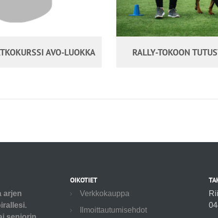
ATKOKURSSI AVO-LUOKKA
RALLY-TOKOON TUTU
OIKOTIET
TA
a arjen
Verkkokauppa
Ri
rallesi.
04
Ilmoittautumisehdot
ai seniorin