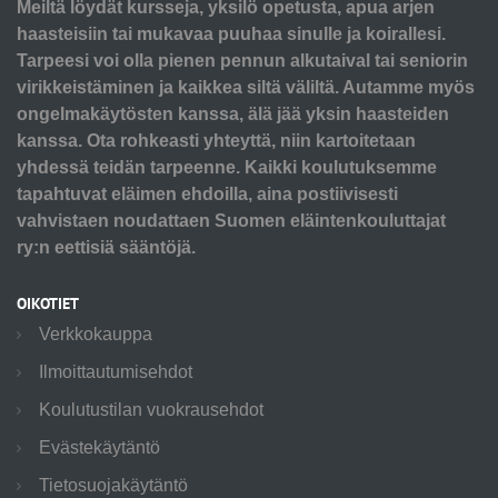
Meiltä löydät kursseja, yksilö opetusta, apua arjen
haasteisiin tai mukavaa puuhaa sinulle ja koirallesi.
Tarpeesi voi olla pienen pennun alkutaival tai seniorin
virikkeistäminen ja kaikkea siltä väliltä. Autamme myös
ongelmakäytösten kanssa, älä jää yksin haasteiden
kanssa. Ota rohkeasti yhteyttä, niin kartoitetaan
yhdessä teidän tarpeenne. Kaikki koulutuksemme
tapahtuvat eläimen ehdoilla, aina postiivisesti
vahvistaen noudattaen Suomen eläintenkouluttajat
ry:n eettisiä sääntöjä.
OIKOTIET
Verkkokauppa
Ilmoittautumisehdot
Koulutustilan vuokrausehdot
Evästekäytäntö
Tietosuojakäytäntö