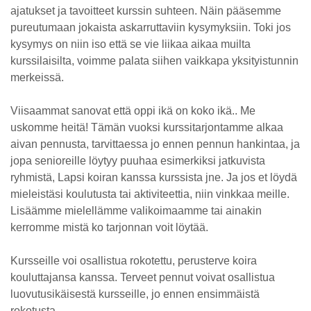
ajatukset ja tavoitteet kurssin suhteen. Näin pääsemme
pureutumaan jokaista askarruttaviin kysymyksiin. Toki jos
kysymys on niin iso että se vie liikaa aikaa muilta
kurssilaisilta, voimme palata siihen vaikkapa yksityistunnin
merkeissä.
Viisaammat sanovat että oppi ikä on koko ikä.. Me
uskomme heitä! Tämän vuoksi kurssitarjontamme alkaa
aivan pennusta, tarvittaessa jo ennen pennun hankintaa, ja
jopa senioreille löytyy puuhaa esimerkiksi jatkuvista
ryhmistä, Lapsi koiran kanssa kurssista jne. Ja jos et löydä
mieleistäsi koulutusta tai aktiviteettia, niin vinkkaa meille.
Lisäämme mielellämme valikoimaamme tai ainakin
kerromme mistä ko tarjonnan voit löytää.
Kursseille voi osallistua rokotettu, perusterve koira
kouluttajansa kanssa. Terveet pennut voivat osallistua
luovutusikäisestä kursseille, jo ennen ensimmäistä
rokotusta.