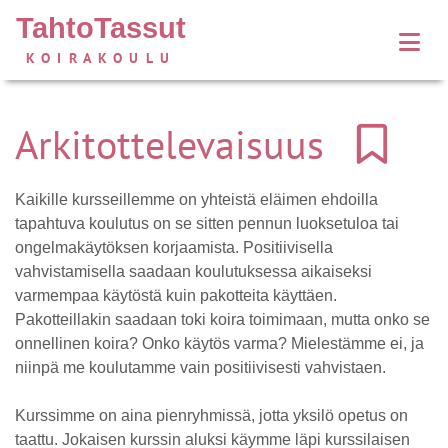
TahtoTassut
KOIRAKOULU
Arkitottelevaisuus
Kaikille kursseillemme on yhteistä eläimen ehdoilla
tapahtuva koulutus on se sitten pennun luoksetuloa tai
ongelmakäytöksen korjaamista. Positiivisella
vahvistamisella saadaan koulutuksessa aikaiseksi
varmempaa käytöstä kuin pakotteita käyttäen.
Pakotteillakin saadaan toki koira toimimaan, mutta onko se
onnellinen koira? Onko käytös varma? Mielestämme ei, ja
niinpä me koulutamme vain positiivisesti vahvistaen.
Kurssimme on aina pienryhmissä, jotta yksilö opetus on
taattu. Jokaisen kurssin aluksi käymme läpi kurssilaisen