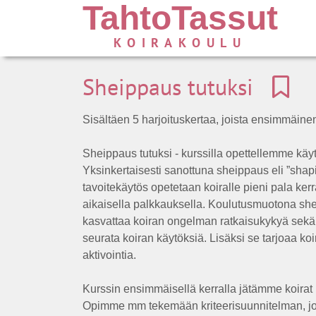
TahtoTassut
KOIRAKOULU
Sheippaus tutuksi
Sisältäen 5 harjoituskertaa, joista ensimmäinen
Sheippaus tutuksi - kurssilla opettellemme k
Yksinkertaisesti sanottuna sheippaus eli ”shap
tavoitekäytös opetetaan koiralle pieni pala ker
aikaisella palkkauksella. Koulutusmuotona shei
kasvattaa koiran ongelman ratkaisukykyä sekä
seurata koiran käytöksiä. Lisäksi se tarjoaa koi
aktivointia.
Kurssin ensimmäisellä kerralla jätämme koirat 
Opimme mm tekemään kriteerisuunnitelman, jon