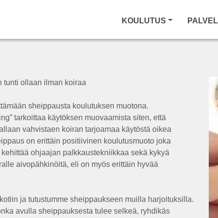
KOULUTUS
PALVE
 tunti ollaan ilman koiraa
äyttämään sheippausta koulutuksen muotona.
ing” tarkoittaa käytöksen muovaamista siten, että
rallaan vahvistaen koiran tarjoamaa käytöstä oikea
ppaus on erittäin positiivinen koulutusmuoto joka
 kehittää ohjaajan palkkaustekniikkaa sekä kykyä
ralle aivopähkinöitä, eli on myös erittäin hyvää
kotiin ja tutustumme sheippaukseen muilla harjoituksilla.
ka avulla sheippauksesta tulee selkeä, ryhdikäs