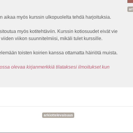
ar
an aikaa myös kurssin ulkopuolelta tehdä harjoituksia.
 sitoutua myös kotitehtäviin. Kurssin kotiosuudet eivät vie
viiden viikon suunnitelmiisi, mikäli tulet kurssille.
elemään toisten koirien kanssa ottamatta häiriötä muista.
kossa olevaa kirjanmerkkiä tilataksesi ilmoitukset kun
arkiottelevaisuus