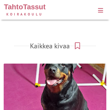
TahtoTassut
KOIRAKOULU
Kaikkea kivaa