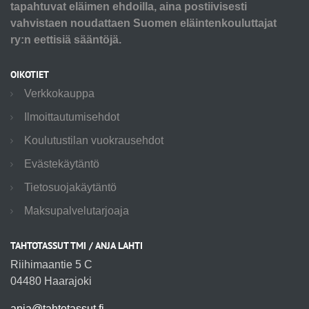
tapahtuvat eläimen ehdoilla, aina postiivisesti
vahvistaen noudattaen Suomen eläintenkouluttajat
ry:n eettisiä sääntöjä.
OIKOTIET
Verkkokauppa
Ilmoittautumisehdot
Koulutustilan vuokrausehdot
Evästekäytäntö
Tietosuojakäytäntö
Maksupalvelutarjoaja
TAHTOTASSUT TMI / ANJA LAHTI
Riihimaantie 5 C
04480 Haarajoki
anja@tahtotassut.fi