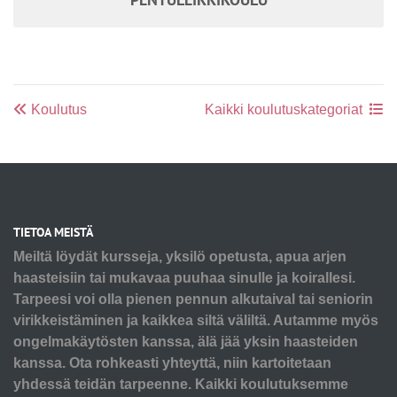
Koulutus
Kaikki koulutuskategoriat
TIETOA MEISTÄ
Meiltä löydät kursseja, yksilö opetusta, apua arjen
haasteisiin tai mukavaa puuhaa sinulle ja koirallesi.
Tarpeesi voi olla pienen pennun alkutaival tai seniorin
virikkeistäminen ja kaikkea siltä väliltä. Autamme myös
ongelmakäytösten kanssa, älä jää yksin haasteiden
kanssa. Ota rohkeasti yhteyttä, niin kartoitetaan
yhdessä teidän tarpeenne. Kaikki koulutuksemme