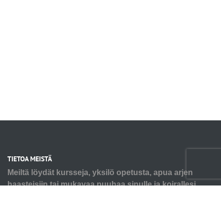
TIETOA MEISTÄ
Meiltä löydät kursseja, yksilö opetusta, apua arjen
haasteisiin tai mukavaa puuhaa sinulle ja koirallesi.
Tarpeesi voi olla pienen pennun alkutaival tai seniorin
virikkeistäminen ja kaikkea siltä väliltä. Autamme myös
ongelmakäytösten kanssa, älä jää yksin haasteiden