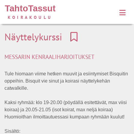
TahtoTassut
KOIRAKOULU
Näyttelykurssi
MESSARIN KENRAALIHARJOITUKSET
Tule hiomaan viime hetken muuvit ja esiintymiset Bisquitin
oppeihin. Bisquit vie sinut ja koirasi näyttelykehän
catwalkille.
Kaksi ryhmää: klo 19-20.00 (pöydällä esitettävät, max viisi
koiraa) ja 20.05-21.05 (isot koirat, max neljä koiraa)
Huomioithan ilmoittautuessasi kumpaan ryhmään kuulut!
Sisältö: