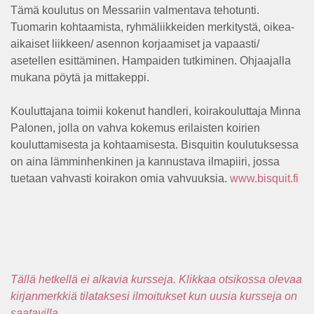
Tämä koulutus on Messariin valmentava tehotunti.
Tuomarin kohtaamista, ryhmäliikkeiden merkitystä, oikea-
aikaiset liikkeen/ asennon korjaamiset ja vapaasti/
asetellen esittäminen. Hampaiden tutkiminen. Ohjaajalla
mukana pöytä ja mittakeppi.
Kouluttajana toimii kokenut handleri, koirakouluttaja Minna
Palonen, jolla on vahva kokemus erilaisten koirien
kouluttamisesta ja kohtaamisesta. Bisquitin koulutuksessa
on aina lämminhenkinen ja kannustava ilmapiiri, jossa
tuetaan vahvasti koirakon omia vahvuuksia.
www.bisquit.fi
Tällä hetkellä ei alkavia kursseja. Klikkaa otsikossa olevaa
kirjanmerkkiä tilataksesi ilmoitukset kun uusia kursseja on
saatavilla.