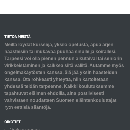
TIETOA MEISTÄ
Meiltä löydät kursseja, yksilö opetusta, apua arjen
haasteisiin tai mukavaa puuhaa sinulle ja koirallesi.
Tarpeesi voi olla pienen pennun alkutaival tai seniorin
virikkeistäminen ja kaikkea siltä väliltä. Autamme myös
ongelmakäytösten kanssa, älä jää yksin haasteiden
kanssa. Ota rohkeasti yhteyttä, niin kartoitetaan
yhdessä teidän tarpeenne. Kaikki koulutuksemme
tapahtuvat eläimen ehdoilla, aina postiivisesti
vahvistaen noudattaen Suomen eläintenkouluttajat
ry:n eettisiä sääntöjä.
OIKOTIET
Verkkokauppa