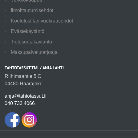
Ilmoittautumisehdot
Koulutustilan vuokrausehdot
Evästekäytäntö
Tietosuojakäytäntö
Maksupalvelutarjoaja
TAHTOTASSUT TMI / ANJA LAHTI
Riihimaantie 5 C
04480 Haarajoki
anja@tahtotassut.fi
040 733 4066