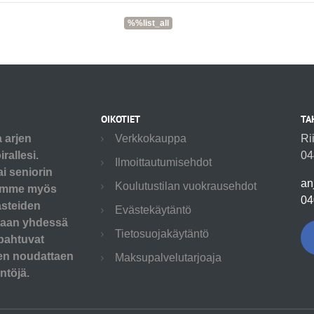
%%list_all
OIKOTIET
TA
a arjen
Verkkokauppa
Ri
rallesi.
04
Ilmoittautumisehdot
ai seniorin
an
Koulutustilan vuokrausehdot
utamme myös
04
asteiden
Evästekäytäntö
etaan yhdessä
Tietosuojakäytäntö
pahtuvat
aen noudattaen
Maksupalvelutarjoaja
ntöjä.