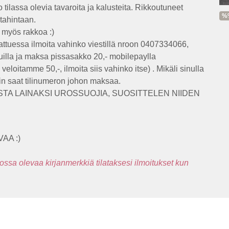
o tilassa olevia tavaroita ja kalusteita. Rikkoutuneet
%%
tahintaan.
ä myös rakkoa :)
attuessa ilmoita vahinko viestillä nroon 0407334066,
duilla ja maksa pissasakko 20,- mobilepaylla
veloitamme 50,-, ilmoita siis vahinko itse) . Mikäli sinulla
niin saat tilinumeron johon maksaa.
TA LAINAKSI UROSSUOJIA, SUOSITTELEN NIIDEN
VAA :)
kossa olevaa kirjanmerkkiä tilataksesi ilmoitukset kun