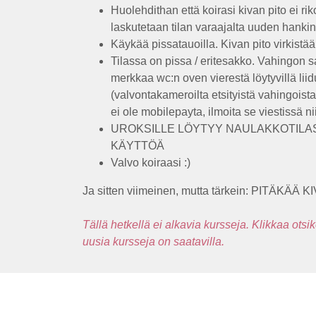
Huolehdithan että koirasi kivan pito ei rik
laskutetaan tilan varaajalta uuden hankin
Käykää pissatauoilla. Kivan pito virkistä
Tilassa on pissa / eritesakko. Vahingon s
merkkaa wc:n oven vierestä löytyvillä lii
(valvontakameroilta etsityistä vahingoista 
ei ole mobilepayta, ilmoita se viestissä 
UROKSILLE LÖYTYY NAULAKKOTILAS
KÄYTTÖÄ
Valvo koiraasi :)
Ja sitten viimeinen, mutta tärkein: PITÄKÄÄ KI
Tällä hetkellä ei alkavia kursseja. Klikkaa otsi
uusia kursseja on saatavilla.