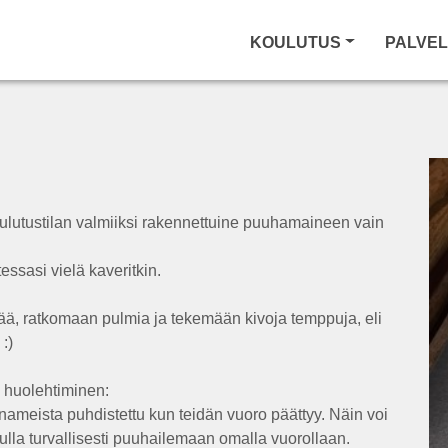
KOULUTUS
PALVE
utustilan valmiiksi rakennettuine puuhamaineen vain
essasi vielä kaveritkin.
, ratkomaan pulmia ja tekemään kivoja temppuja, eli
:)
 huolehtiminen:
n nameista puhdistettu kun teidän vuoro päättyy. Näin voi
tulla turvallisesti puuhailemaan omalla vuorollaan.