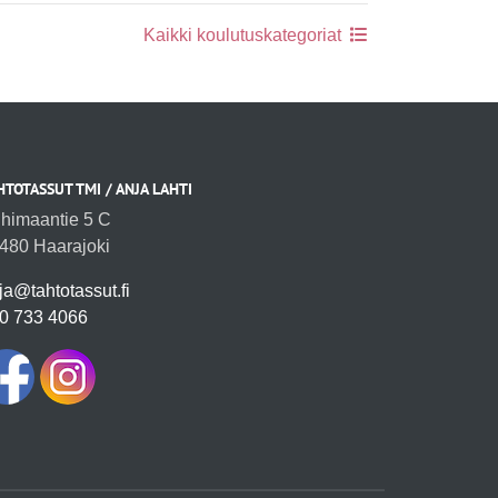
Kaikki koulutuskategoriat
HTOTASSUT TMI / ANJA LAHTI
ihimaantie 5 C
480 Haarajoki
ja@tahtotassut.fi
0 733 4066