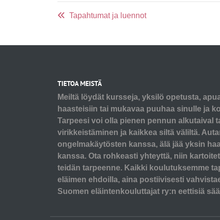
Tapahtumat ja luennot
TIETOA MEISTÄ
Meiltä löydät kursseja, yksilö opetusta, apu
haasteisiin tai mukavaa puuhaa sinulle ja koi
Tarpeesi voi olla pienen pennun alkutaival t
virikkeistäminen ja kaikkea siltä väliltä. A
ongelmakäytösten kanssa, älä jää yksin ha
kanssa. Ota rohkeasti yhteyttä, niin kartoit
teidän tarpeenne. Kaikki koulutuksemme ta
eläimen ehdoilla, aina postiivisesti vahvist
Suomen eläintenkouluttajat ry:n eettisiä sää