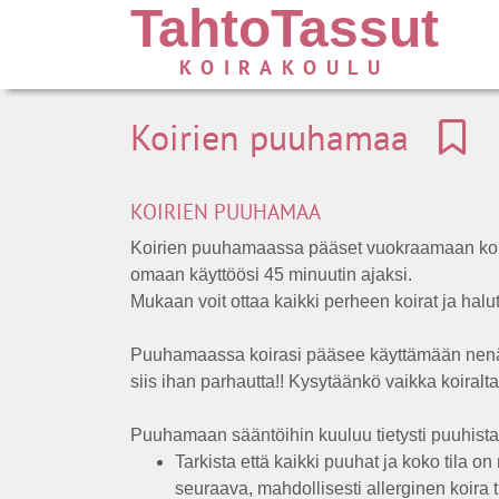
TahtoTassut
KOIRAKOULU
Koirien puuhamaa
KOIRIEN PUUHAMAA
Koirien puuhamaassa pääset vuokraamaan koul
omaan käyttöösi 45 minuutin ajaksi.
Mukaan voit ottaa kaikki perheen koirat ja halut
Puuhamaassa koirasi pääsee käyttämään nenää
siis ihan parhautta!! Kysytäänkö vaikka koiralta 
Puuhamaan sääntöihin kuuluu tietysti puuhista
Tarkista että kaikki puuhat ja koko tila o
seuraava, mahdollisesti allerginen koira 