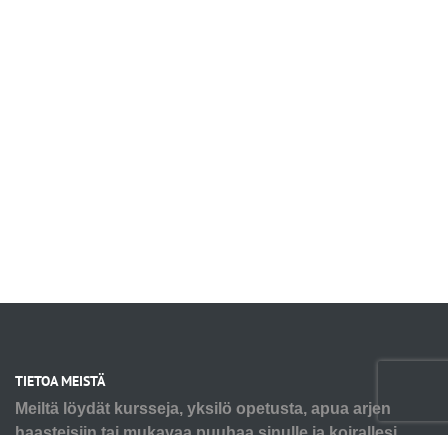
TIETOA MEISTÄ
Meiltä löydät kursseja, yksilö opetusta, apua arjen
haasteisiin tai mukavaa puuhaa sinulle ja koirallesi.