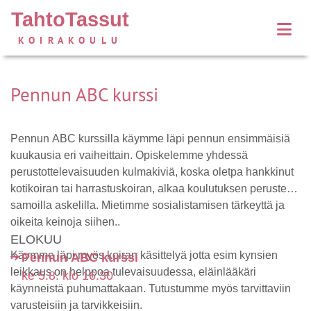
TahtoTassut
KOIRAKOULU
Pennun ABC kurssi
Pennun ABC kurssilla käymme läpi pennun ensimmäisiä
kuukausia eri vaiheittain. Opiskelemme yhdessä
perustottelevaisuuden kulmakiviä, koska oletpa hankkinut
kotikoiran tai harrastuskoiran, alkaa koulutuksen perusteet
samoilla askelilla. Mietimme sosialistamisen tärkeyttä ja
oikeita keinoja siihen..
ELOKUU
Käymme läpi myös koiran käsittelyä jotta esim kynsien
Pennun ABC kurssi
leikkaus on helppoa tulevaisuudessa, eläinlääkäri
ke 5.8. klo 16.30
käynneistä puhumattakaan. Tutustumme myös tarvittaviin
varusteisiin ja tarvikkeisiin.