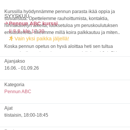
Kurssilla hyödynnämme pennun parasta ikää oppia ja
SYYSKUU
sosialistua. Opettelemme rauhoittumista, kontaktia,
Pennun ABC kurssi
hihnakävelyn alkeita, luoksetuloa ym peruskoulutuksen
ti 8.9. klo 17.30
ensiaskeleita. Mietimme millä koira palkkautuu ja miten..
Vain yksi paikka jäljellä!
Koska pennun opetus on hyvä aloittaa heti sen tultua
uuteen kotiin, on kurssi suunnattu ensisijaisesti 8vk-5kk
pennut (kurssin alkaessa). Jos sinulla on tätä vanhempi
Ajanjakso
pentu ja haluat koulutukseen, ota yhteyttä niin mietitään
16.06. - 01.09.26
onko tämä vai joku muu kurssi teille parempi. Kurssi sopii
kaikille koiran omistajille kokemuksesta riippumatta.
Kategoria
Pennun ABC
Kurssi on pienryhmä opetusta yksilöllisen opetuksen
takaamiseksi, eli kurssille otetaan 5 pentua kerrallaan.
Ajat
Kurssi sisältää 8 oppituntia
tiistaisin, 18:00-18:45