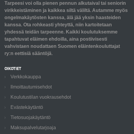
Tarpeesi voi olla pienen pennun alkutaival tai seniorin
virikkeistäminen ja kaikkea siltä väliltä. Autamme myös
ongelmakäytösten kanssa, älä jää yksin haasteiden
kanssa. Ota rohkeasti yhteyttä, niin kartoitetaan
yhdessä teidän tarpeenne. Kaikki koulutuksemme
tapahtuvat eläimen ehdoilla, aina postiivisesti
vahvistaen noudattaen Suomen eläintenkouluttajat
ry:n eettisiä sääntöjä.
OIKOTIET
Verkkokauppa
Ilmoittautumisehdot
Koulutustilan vuokrausehdot
Evästekäytäntö
Tietosuojakäytäntö
Maksupalvelutarjoaja