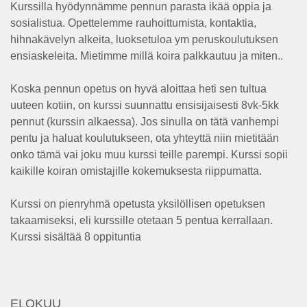
Kurssilla hyödynnämme pennun parasta ikää oppia ja
sosialistua. Opettelemme rauhoittumista, kontaktia,
hihnakävelyn alkeita, luoksetuloa ym peruskoulutuksen
ensiaskeleita. Mietimme millä koira palkkautuu ja miten..
Koska pennun opetus on hyvä aloittaa heti sen tultua
uuteen kotiin, on kurssi suunnattu ensisijaisesti 8vk-5kk
pennut (kurssin alkaessa). Jos sinulla on tätä vanhempi
pentu ja haluat koulutukseen, ota yhteyttä niin mietitään
onko tämä vai joku muu kurssi teille parempi. Kurssi sopii
kaikille koiran omistajille kokemuksesta riippumatta.
Kurssi on pienryhmä opetusta yksilöllisen opetuksen
takaamiseksi, eli kurssille otetaan 5 pentua kerrallaan.
Kurssi sisältää 8 oppituntia
ELOKUU