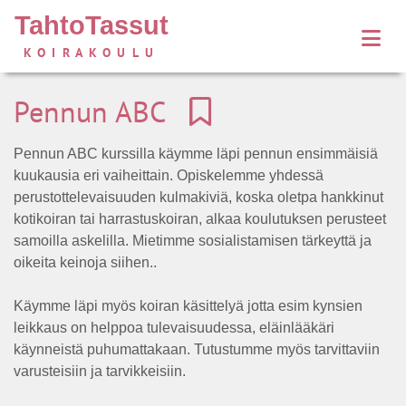
TahtoTassut
KOIRAKOULU
Pennun ABC
Pennun ABC kurssilla käymme läpi pennun ensimmäisiä
kuukausia eri vaiheittain. Opiskelemme yhdessä
perustottelevaisuuden kulmakiviä, koska oletpa hankkinut
kotikoiran tai harrastuskoiran, alkaa koulutuksen perusteet
samoilla askelilla. Mietimme sosialistamisen tärkeyttä ja
oikeita keinoja siihen..
Käymme läpi myös koiran käsittelyä jotta esim kynsien
leikkaus on helppoa tulevaisuudessa, eläinlääkäri
käynneistä puhumattakaan. Tutustumme myös tarvittaviin
varusteisiin ja tarvikkeisiin.