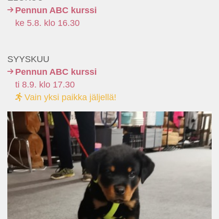
Pennun ABC kurssi
ke 5.8. klo 16.30
SYYSKUU
Pennun ABC kurssi
ti 8.9. klo 17.30
Vain yksi paikka jäljellä!