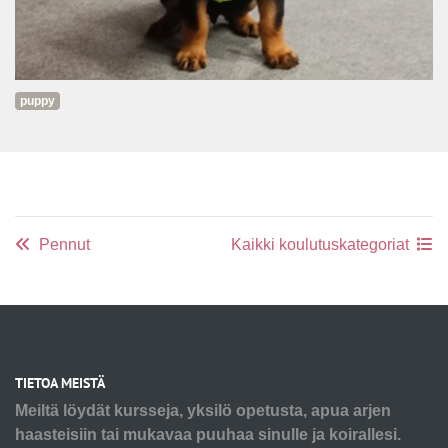
puppy
Pennut
Kaikki koulutuskategoriat
TIETOA MEISTÄ
Meiltä löydät kursseja, yksilö opetusta, apua arjen
haasteisiin tai mukavaa puuhaa sinulle ja koirallesi.