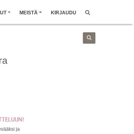
LUT
MEISTÄ
KIRJAUDU
ra
UTTELUUN!
evääksi ja