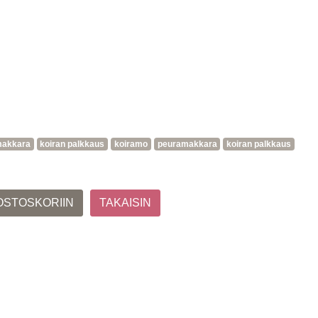
makkara
koiran palkkaus
koiramo
peuramakkara
koiran palkkaus
OSTOSKORIIN
TAKAISIN