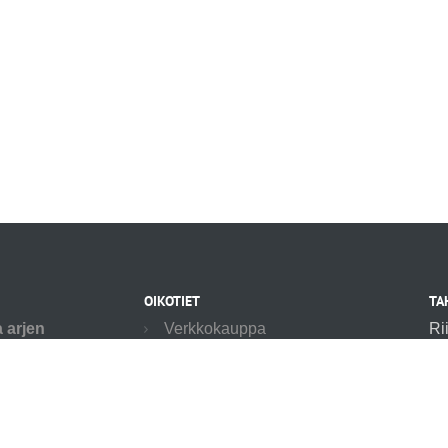
OIKOTIET
TA
a arjen
Verkkokauppa
Ri
rallesi.
04
Ilmoittautumisehdot
ai seniorin
an
Koulutustilan vuokrausehdot
utamme myös
04
asteiden
Evästekäytäntö