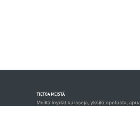
TIETOA MEISTÄ
Meiltä löydät kursseja, yksilö opetusta, apu
haasteisiin tai mukavaa puuhaa sinulle ja koi
Tarpeesi voi olla pienen pennun alkutaival t
virikkeistäminen ja kaikkea siltä väliltä. A
ongelmakäytösten kanssa, älä jää yksin ha