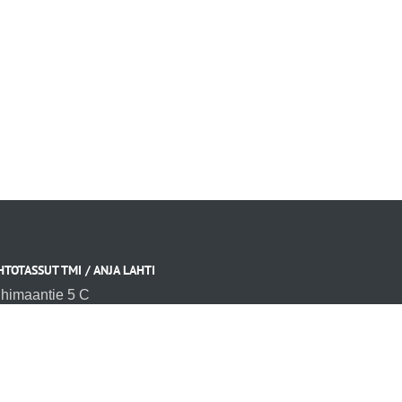
HTOTASSUT TMI / ANJA LAHTI
ihimaantie 5 C
480 Haarajoki
ja@tahtotassut.fi
0 733 4066