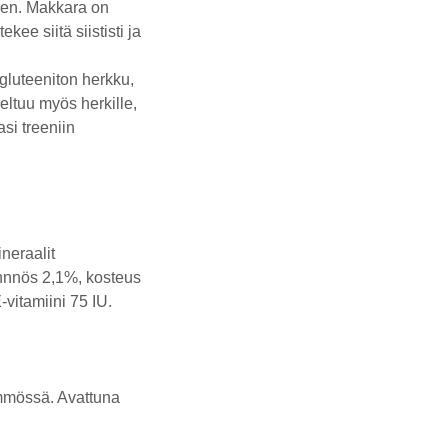
keen. Makkara on
ee siitä siististi ja
gluteeniton herkku,
eltuu myös herkille,
si treeniin
neraalit
ännnös 2,1%, kosteus
-vitamiini 75 IU.
mmössä. Avattuna