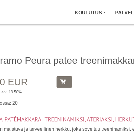
KOULUTUS
PALVE
iramo Peura patee treenimakka
50 EUR
ä alv. 13.50%
ossa: 20
A-PATÉMAKKARA - TREENINAMIKSI, ATERIAKSI, HERK
n maistuva ja terveellinen herkku, joka soveltuu treeninamiksi, 