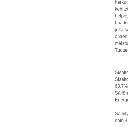
herkut
kehite
helpos
Laaduk
joka s
omien 
maistu
Tuotte
Sisält
Sisält
68,7%.
Säilön
Energi
Säily
noin 4 