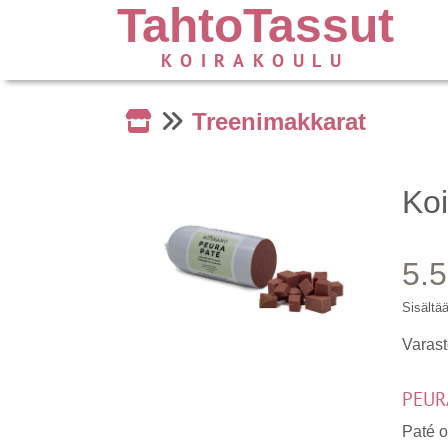
TahtoTassut
KOIRAKOULU
Treenimakkarat
Ko
5.
Sisältä
Varast
PEUR
Paté o