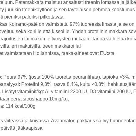
teluun. Patémakkara maistuu ansaitusti treenin lomassa ja jäl
tty juurikin treenikäyttöön ja sen täyteläisen pehmeä koostumus tek
ti pieniksi paloiksi pilkottavaa.
as Koiramo-paté on valmistettu 97% tuoreesta lihasta ja se on 
oveltuu sekä koirille että kissoille. Yhden proteiinin makkara sov
rajoitusten tai makumieltymysten mukaan. Tarjoa vaihtelua koira
villa, eri makuisilla, treenimakkaroilla!
et valmistetaan Hollannissa, raaka-aineet ovat EU:sta.
ö: Peura 97% (josta 100% tuoretta peuranlihaa), tapioka <3%, mi
öanalyysi: Proteiini 9,3%, rasva 8,4%, kuitu <0,3%, hehkutusjä
 Lisätyt vitamiinit/kg: A- vitamiini 2200 IU, D3-vitamiini 200 IU, E
täaineena sitrushappo 10mg/kg.
a: 114 kcal/100g
tys viileässä ja kuivassa. Avaamaton pakkaus säilyy huoneenlä
päivää jääkaapiss
a