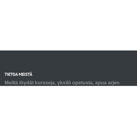
TIETOA MEISTÄ
Meiltä löydät kursseja, yksilö opetusta, apua arjen
haasteisiin tai mukavaa puuhaa sinulle ja koirallesi.
Tarpeesi voi olla pienen pennun alkutaival tai seniorin
virikkeistäminen ja kaikkea siltä väliltä. Autamme myös
ongelmakäytösten kanssa, älä jää yksin haasteiden
kanssa. Ota rohkeasti yhteyttä, niin kartoitetaan
yhdessä teidän tarpeenne. Kaikki koulutuksemme
tapahtuvat eläimen ehdoilla, aina postiivisesti