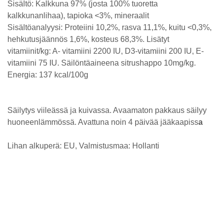
Sisältö: Kalkkuna 97% (josta 100% tuoretta
kalkkunanlihaa), tapioka <3%, mineraalit
Sisältöanalyysi: Proteiini 10,2%, rasva 11,1%, kuitu <0,3%,
hehkutusjäännös 1,6%, kosteus 68,3%. Lisätyt
vitamiinit/kg: A- vitamiini 2200 IU, D3-vitamiini 200 IU, E-
vitamiini 75 IU. Säilöntäaineena sitrushappo 10mg/kg.
Energia: 137 kcal/100g
Säilytys viileässä ja kuivassa. Avaamaton pakkaus säilyy
huoneenlämmössä. Avattuna noin 4 päivää jääkaapiss
a
Lihan alkuperä: EU, Valmistusmaa: Hollanti