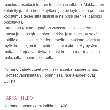
maistuu ansaitusti treenin lomassa ja jälkeen. Makkara on
kehitetty juurikin treenikäyttöön ja sen täyteläisen pehmeä
koostumus tekee siitä siististi ja helposti pieniksi paloiksi
pilkottavaa.
Laadukas Koiramo-paté on valmistettu 97% tuoreesta
lihasta ja se on gluteeniton herkku, joka soveltuu sekä
koirille että kissoille. Yhden proteiinin makkara soveltuu
myös herkille, omien rajoitusten tai makumieltymysten
mukaan. Tarjoa vaihtelua koirasi treeniin maistuvilla, eri
makuisilla, treenimakkaroilla!
Koiramo paté-tuotteet ovat lisä- ja säilöntäaineettomia.
Tuotteet valmistetaan Hollannissa, raaka-aineet ovat
EU:sta.
TARKAT TIEDOT
Koiramo patémakkara kalkkuna, 400g.