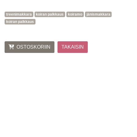
treenimakkara
koiran palkkaus
koiramo
jänismakkara
koiran palkkaus
OSTOSKORIIN
TAKAISIN