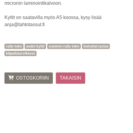
micronin laminointikalvoon.
Kyltit on saatavilla myös A5 koossa, kysy lisää
anja@tahtotassut.fi
rally-toko
uudet kyltit
suomen rally-toko
koiraharrastus
kilpailutarvikkeet
OSTOSKORIIN
TAKAISIN