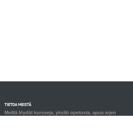
TIETOA MEISTÄ
Meiltä löydät kursseja, yksilö opetusta, apua arjen
haasteisiin tai mukavaa puuhaa sinulle ja koirallesi.
Tarpeesi voi olla pienen pennun alkutaival tai seniorin