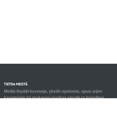
TIETOA MEISTÄ
Meiltä löydät kursseja, yksilö opetusta, apua arjen
haasteisiin tai mukavaa puuhaa sinulle ja koirallesi.
Tarpeesi voi olla pienen pennun alkutaival tai seniorin
virikkeistäminen ja kaikkea siltä väliltä. Autamme myös
ongelmakäytösten kanssa, älä jää yksin haasteiden