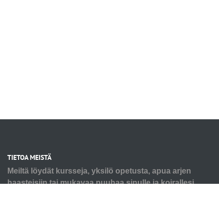
TIETOA MEISTÄ
Meiltä löydät kursseja, yksilö opetusta, apua arjen
haasteisiin tai mukavaa puuhaa sinulle ja koirallesi.
Tarpeesi voi olla pienen pennun alkutaival tai seniorin
virikkeistäminen ja kaikkea siltä väliltä. Autamme myös
ongelmakäytösten kanssa, älä jää yksin haasteiden