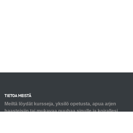
TIETOA MEISTÄ
Meiltä löydät kursseja, yksilö opetusta, apua arjen
haasteisiin tai mukavaa puuhaa sinulle ja koirallesi.
Tarpeesi voi olla pienen pennun alkutaival tai seniorin
virikkeistäminen ja kaikkea siltä väliltä. Autamme myös
ongelmakäytösten kanssa, älä jää yksin haasteiden