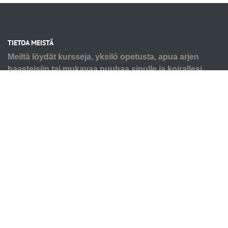
TIETOA MEISTÄ
Meiltä löydät kursseja, yksilö opetusta, apua arjen
haasteisiin tai mukavaa puuhaa sinulle ja koirallesi.
Tarpeesi voi olla pienen pennun alkutaival tai seniorin
virikkeistäminen ja kaikkea siltä väliltä. Autamme myös
ongelmakäytösten kanssa, älä jää yksin haasteiden
kanssa. Ota rohkeasti yhteyttä, niin kartoitetaan
yhdessä teidän tarpeenne. Kaikki koulutuksemme
tapahtuvat eläimen ehdoilla, aina postiivisesti
vahvistaen noudattaen Suomen eläintenkouluttajat
ry:n eettisiä sääntöjä.
OIKOTIET
Verkkokauppa
Ilmoittautumisehdot