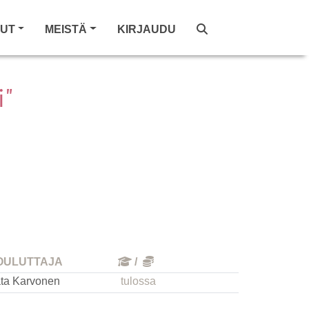
LUT
MEISTÄ
KIRJAUDU
i"
OULUTTAJA
/
ta Karvonen
tulossa