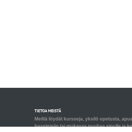
TIETOA MEISTÄ
Meiltä löydät kursseja, yksilö opetusta, apu
haasteisiin tai mukavaa puuhaa sinulle ja koi