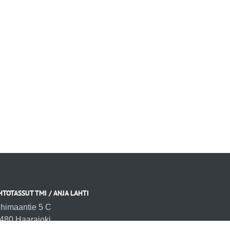
HTOTASSUT TMI / ANJA LAHTI
ihimaantie 5 C
480 Haarajoki