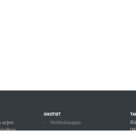
OIKOTIET
TA
a arjen
Verkkokauppa
Ri
rallesi.
04
Ilmoittautumisehdot