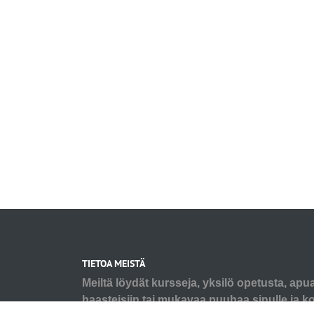
TIETOA MEISTÄ
Meiltä löydät kursseja, yksilö opetusta, apu
haasteisiin tai mukavaa puuhaa sinulle ja koi