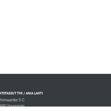
HTOTASSUT TMI / ANJA LAHTI
ihimaantie 5 C
480 Haarajoki