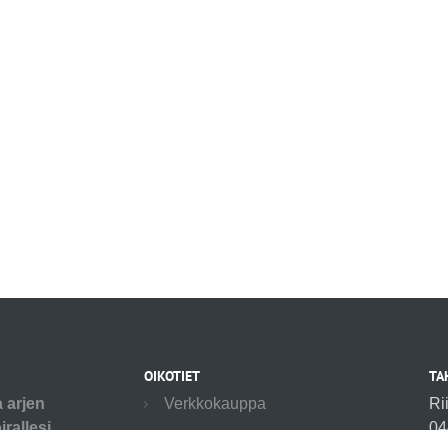
OIKOTIET
TA
a arjen
Verkkokauppa
Ri
rallesi.
04
Ilmoittautumisehdot