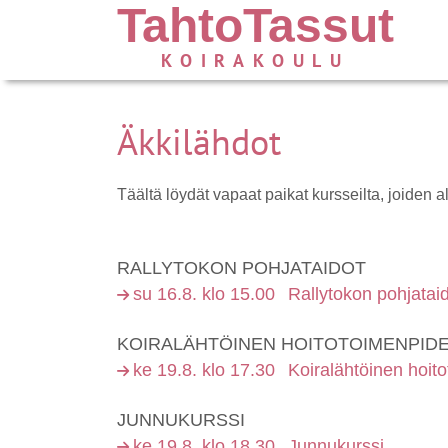
TahtoTassut
KOIRAKOULU
Äkkilähdot
Täältä löydät vapaat paikat kursseilta, joiden 
RALLYTOKON POHJATAIDOT
su 16.8. klo 15.00
Rallytokon pohjatai
KOIRALÄHTÖINEN HOITOTOIMENPID
ke 19.8. klo 17.30
Koiralähtöinen hoit
JUNNUKURSSI
ke 19.8. klo 18.30
Junnukurssi