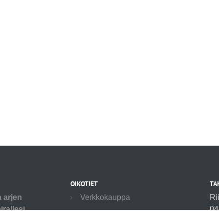
OIKOTIET
TA
a arjen
Verkkokauppa
Ri
rallesi.
04
Ilmoittautumisehdot