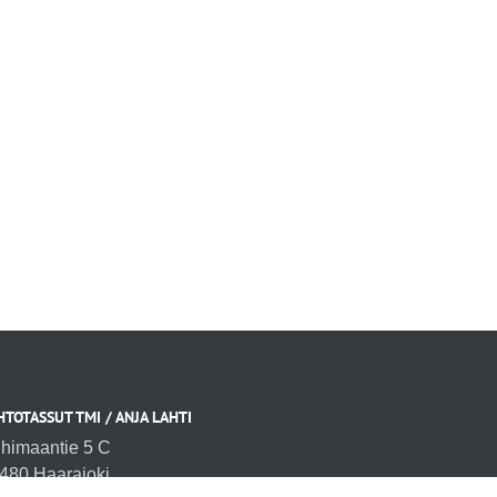
HTOTASSUT TMI / ANJA LAHTI
ihimaantie 5 C
480 Haarajoki