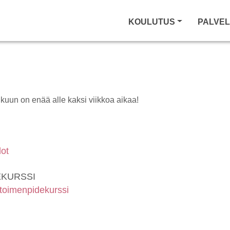
KOULUTUS
PALVE
alkuun on enää alle kaksi viikkoa aikaa!
dot
EKURSSI
otoimenpidekurssi