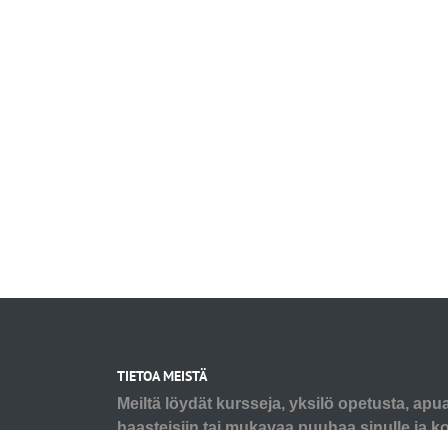
TIETOA MEISTÄ
Meiltä löydät kursseja, yksilö opetusta, apu
haasteisiin tai mukavaa puuhaa sinulle ja koi