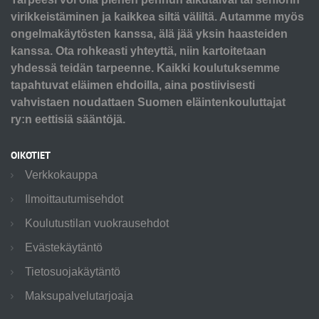
virikkeistäminen ja kaikkea siltä väliltä. Autamme myös
ongelmakäytösten kanssa, älä jää yksin haasteiden
kanssa. Ota rohkeasti yhteyttä, niin kartoitetaan
yhdessä teidän tarpeenne. Kaikki koulutuksemme
tapahtuvat eläimen ehdoilla, aina postiivisesti
vahvistaen noudattaen Suomen eläintenkouluttajat
ry:n eettisiä sääntöjä.
OIKOTIET
Verkkokauppa
Ilmoittautumisehdot
Koulutustilan vuokrausehdot
Evästekäytäntö
Tietosuojakäytäntö
Maksupalvelutarjoaja