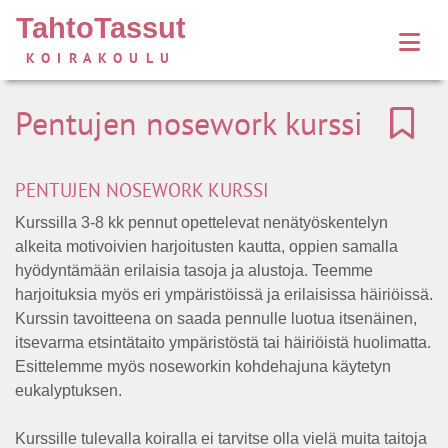
TahtoTassut
KOIRAKOULU
Pentujen nosework kurssi
PENTUJEN NOSEWORK KURSSI
Kurssilla 3-8 kk pennut opettelevat nenätyöskentelyn
alkeita motivoivien harjoitusten kautta, oppien samalla
hyödyntämään erilaisia tasoja ja alustoja. Teemme
harjoituksia myös eri ympäristöissä ja erilaisissa häiriöissä.
Kurssin tavoitteena on saada pennulle luotua itsenäinen,
itsevarma etsintätaito ympäristöstä tai häiriöistä huolimatta.
Esittelemme myös noseworkin kohdehajuna käytetyn
eukalyptuksen.
Kurssille tulevalla koiralla ei tarvitse olla vielä muita taitoja