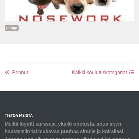
puppy
Pennut
Kaikki koulutuskategoriat
TIETOA MEISTÄ
Meiltä löydät kursseja, yksilö opetusta, apua arjen
haasteisiin tai mukavaa puuhaa sinulle ja koirallesi.
Tarpeesi voi olla pienen pennun alkutaival tai seniorin