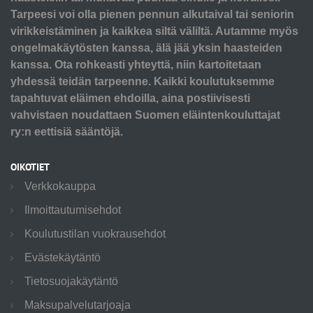
Tarpeesi voi olla pienen pennun alkutaival tai seniorin
virikkeistäminen ja kaikkea siltä väliltä. Autamme myös
ongelmakäytösten kanssa, älä jää yksin haasteiden
kanssa. Ota rohkeasti yhteyttä, niin kartoitetaan
yhdessä teidän tarpeenne. Kaikki koulutuksemme
tapahtuvat eläimen ehdoilla, aina postiivisesti
vahvistaen noudattaen Suomen eläintenkouluttajat
ry:n eettisiä sääntöjä.
OIKOTIET
Verkkokauppa
Ilmoittautumisehdot
Koulutustilan vuokrausehdot
Evästekäytäntö
Tietosuojakäytäntö
Maksupalvelutarjoaja