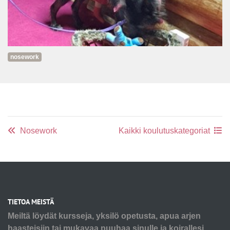
nosework
Nosework
Kaikki koulutuskategoriat
TIETOA MEISTÄ
Meiltä löydät kursseja, yksilö opetusta, apua arjen
haasteisiin tai mukavaa puuhaa sinulle ja koirallesi.