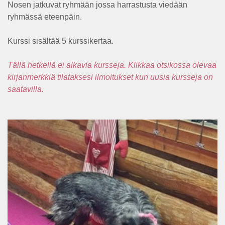
Nosen jatkuvat ryhmään jossa harrastusta viedään
ryhmässä eteenpäin.
Kurssi sisältää 5 kurssikertaa.
Tällä hetkellä ei alkavia kursseja. Klikkaa otsikossa olevaa
kirjanmerkkiä tilataksesi ilmoitukset kun uusia kursseja on
saatavilla.