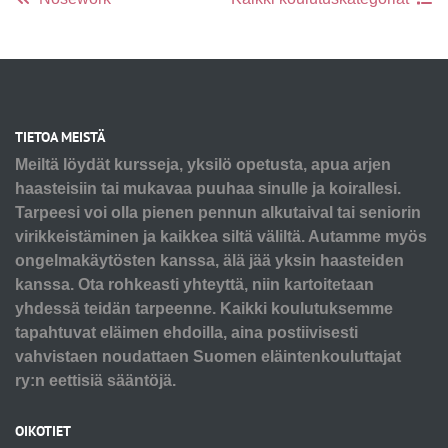
TIETOA MEISTÄ
Meiltä löydät kursseja, yksilö opetusta, apua arjen
haasteisiin tai mukavaa puuhaa sinulle ja koirallesi.
Tarpeesi voi olla pienen pennun alkutaival tai seniorin
virikkeistäminen ja kaikkea siltä väliltä. Autamme myös
ongelmakäytösten kanssa, älä jää yksin haasteiden
kanssa. Ota rohkeasti yhteyttä, niin kartoitetaan
yhdessä teidän tarpeenne. Kaikki koulutuksemme
tapahtuvat eläimen ehdoilla, aina postiivisesti
vahvistaen noudattaen Suomen eläintenkouluttajat
ry:n eettisiä sääntöjä.
OIKOTIET