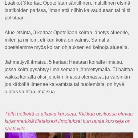
Laatikot 3 kertaa: Opetellaan säntillinen, maltillinen etsinä
laatikoiden parissa, ilman että niihin kaivaudutaan tai niitä
potkitaan.
Alue-etsintä, 3 kertaa: Opetellaan koiran lähetys alueelle,
miten ja milloin, eli kun koira on valmis. Samalla
opettelemme myös koiran ohjauksen eri keinoja alueella.
Jähmettyvä ilmaisu, 5 kertaa: Haetaan koiralle ilmaisu,
jossa koira pysähtyy ilmaisemaan jähmettymällä. Ei haittaa
vaikka koiralla olisi jo jokin ilmaisu olemassa, ja varsinkin
jos kätköllä ilmenee kaivamista tai nuolemista, on hyvä
ajatus vaihtaa ilmaisua.
Tällä hetkellä ei alkavia kursseja. Klikkaa otsikossa olevaa
kirjanmerkkiä tilataksesi ilmoitukset kun uusia kursseja on
saatavilla.