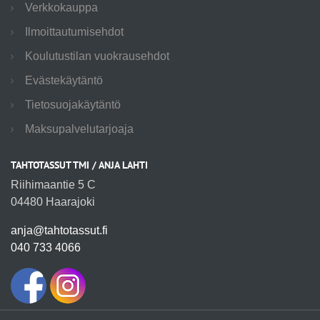
Verkkokauppa
Ilmoittautumisehdot
Koulutustilan vuokrausehdot
Evästekäytäntö
Tietosuojakäytäntö
Maksupalvelutarjoaja
TAHTOTASSUT TMI / ANJA LAHTI
Riihimaantie 5 C
04480 Haarajoki
anja@tahtotassut.fi
040 733 4066