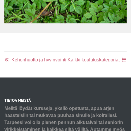
Kehonhuolto ja hyvinvointi
Kaikki koulutuskategoriat
TIETOA MEISTÄ
Meiltä löydät kursseja, yksilö opetusta, apua arjen
haasteisiin tai mukavaa puuhaa sinulle ja koirallesi.
Tarpeesi voi olla pienen pennun alkutaival tai seniorin
virikkeistäminen ja kaikkea siltä väliltä. Autamme myös