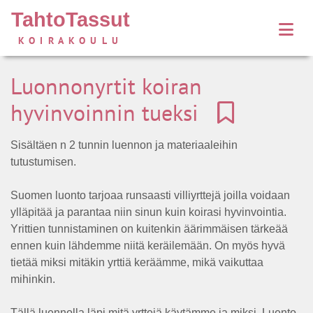
TahtoTassut
KOIRAKOULU
Luonnonyrtit koiran
hyvinvoinnin tueksi
Sisältäen n 2 tunnin luennon ja materiaaleihin
tutustumisen.
Suomen luonto tarjoaa runsaasti villiyrttejä joilla voidaan
ylläpitää ja parantaa niin sinun kuin koirasi hyvinvointia.
Yrittien tunnistaminen on kuitenkin äärimmäisen tärkeää
ennen kuin lähdemme niitä keräilemään. On myös hyvä
tietää miksi mitäkin yrttiä keräämme, mikä vaikuttaa
mihinkin.
Tällä luennolla läpi mitä yrttejä käytämme ja miksi. Luento