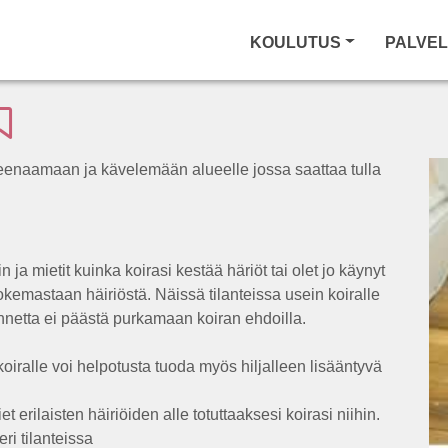
KOULUTUS
PALVE
treenaamaan ja kävelemään alueelle jossa saattaa tulla
ja mietit kuinka koirasi kestää häriöt tai olet jo käynyt
kokemastaan häiriöstä. Näissä tilanteissa usein koiralle
netta ei päästä purkamaan koiran ehdoilla.
n koiralle voi helpotusta tuoda myös hiljalleen lisääntyvä
et erilaisten häiriöiden alle totuttaaksesi koirasi niihin.
eri tilanteissa