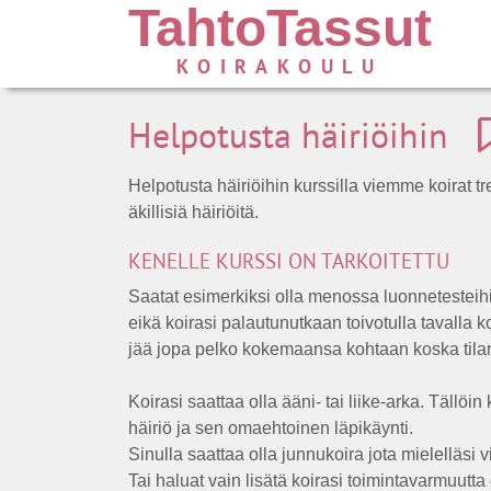
TahtoTassut
KOIRAKOULU
Helpotusta häiriöihin
Helpotusta häiriöihin kurssilla viemme koirat 
äkillisiä häiriöitä.
KENELLE KURSSI ON TARKOITETTU
Saatat esimerkiksi olla menossa luonnetesteihin 
eikä koirasi palautunutkaan toivotulla tavalla 
jää jopa pelko kokemaansa kohtaan koska tilan
Koirasi saattaa olla ääni- tai liike-arka. Tällöi
häiriö ja sen omaehtoinen läpikäynti.
Sinulla saattaa olla junnukoira jota mielelläsi vi
Tai haluat vain lisätä koirasi toimintavarmuutta 