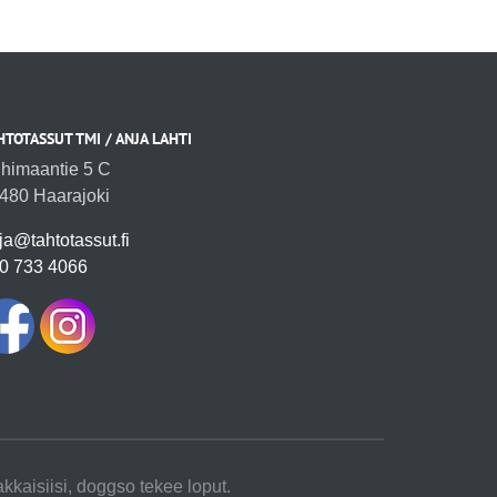
HTOTASSUT TMI / ANJA LAHTI
ihimaantie 5 C
480 Haarajoki
ja@tahtotassut.fi
0 733 4066
akkaisiisi, doggso tekee loput.