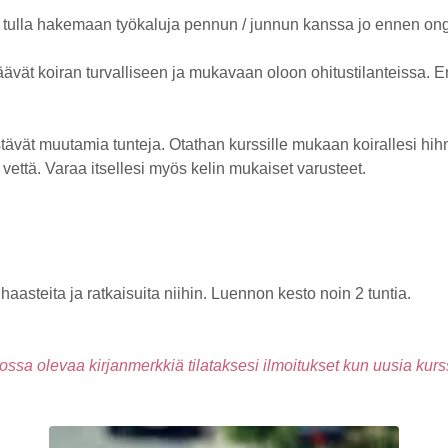
hyvin tulla hakemaan työkaluja pennun / junnun kanssa jo ennen o
täävät koiran turvalliseen ja mukavaan oloon ohitustilanteissa
ävät muutamia tunteja. Otathan kurssille mukaan koirallesi hihna
 vettä. Varaa itsellesi myös kelin mukaiset varusteet.
haasteita ja ratkaisuita niihin. Luennon kesto noin 2 tuntia.
kossa olevaa kirjanmerkkiä tilataksesi ilmoitukset kun uusia kurs