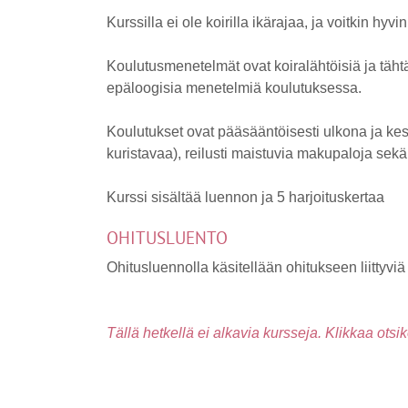
Kurssilla ei ole koirilla ikärajaa, ja voitkin 
Koulutusmenetelmät ovat koiralähtöisiä ja täh
epäloogisia menetelmiä koulutuksessa.
Koulutukset ovat pääsääntöisesti ulkona ja kest
kuristavaa), reilusti maistuvia makupaloja sekä
Kurssi sisältää luennon ja 5 harjoituskertaa
OHITUSLUENTO
Ohitusluennolla käsitellään ohitukseen liittyviä 
Tällä hetkellä ei alkavia kursseja. Klikkaa otsi