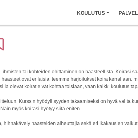
KOULUTUS
PALVE
ien, ihmisten tai kohteiden ohittaminen on haasteellista. Koirasi saa
 haasteet ovat erilaisia, teemme harjoitukset koira kerrallaan, 
lla olevat koirat eivät kohtaa toisiaan, vaan kaikki koulutus ta
oitteluun. Kurssin hyödyllisyyden takaamiseksi on hyvä valita kur
 Näin myös koirasi hyötyy siitä eniten.
 hihnakävely haasteiden aiheuttajia sekä eri ikäkausien vaik