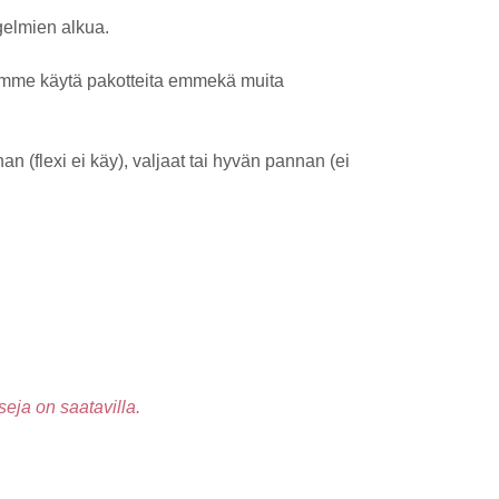
ngelmien alkua.
. Emme käytä pakotteita emmekä muita
n (flexi ei käy), valjaat tai hyvän pannan (ei
seja on saatavilla.