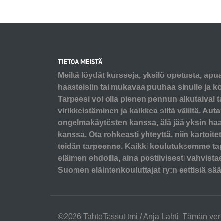
TIETOA MEISTÄ
Meiltä löydät kursseja, yksilö opetusta, apu
haasteisiin tai mukavaa puuhaa sinulle ja koi
Tarpeesi voi olla pienen pennun alkutaival t
virikkeistäminen ja kaikkea siltä väliltä. A
ongelmakäytösten kanssa, älä jää yksin ha
kanssa. Ota rohkeasti yhteyttä, niin kartoit
teidän tarpeenne. Kaikki koulutuksemme ta
eläimen ehdoilla, aina postiivisesti vahvist
Suomen eläintenkouluttajat ry:n eettisiä sää
©2026 TahtoTassut tmi / Anja Lahti Tämän ver