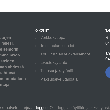
OIKOTIET
TA
a arjen
Verkkokauppa
Ri
rallesi.
04
Ilmoittautumisehdot
ai seniorin
an
Koulutustilan vuokrausehdot
utamme myös
04
asteiden
Evästekäytäntö
etaan yhdessä
Tietosuojakäytäntö
pahtuvat
aen noudattaen
Maksupalvelutarjoaja
ntöjä.
kkopalvelun tarjoaa
doggso
. Ota doggso käyttöön ja keskity asi