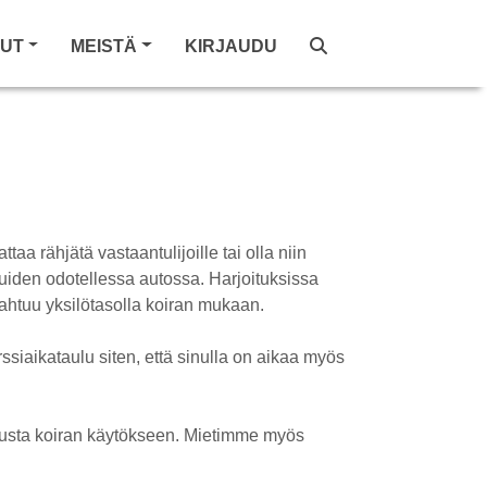
LUT
MEISTÄ
KIRJAUDU
ttaa rähjätä vastaantulijoille tai olla niin
muiden odotellessa autossa. Harjoituksissa
pahtuu yksilötasolla koiran mukaan.
ssiaikataulu siten, että sinulla on aikaa myös
utusta koiran käytökseen. Mietimme myös