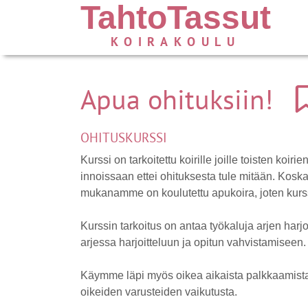
TahtoTassut
KOIRAKOULU
Apua ohituksiin!
OHITUSKURSSI
Kurssi on tarkoitettu koirille joille toisten koir
innoissaan ettei ohituksesta tule mitään. Koska
mukanamme on koulutettu apukoira, joten kurssi
Kurssin tarkoitus on antaa työkaluja arjen harj
arjessa harjoitteluun ja opitun vahvistamiseen.
Käymme läpi myös oikea aikaista palkkaamista,
oikeiden varusteiden vaikutusta.