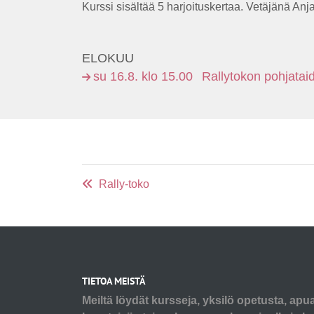
Kurssi sisältää 5 harjoituskertaa. Vetäjänä Anja
ELOKUU
su 16.8. klo 15.00
Rallytokon pohjatai
Rally-toko
TIETOA MEISTÄ
Meiltä löydät kursseja, yksilö opetusta, apu