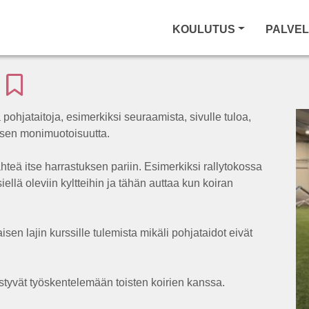
KOULUTUS
PALVE
t
 pohjataitoja, esimerkiksi seuraamista, sivulle tuloa,
ksen monimuotoisuutta.
teä itse harrastuksen pariin. Esimerkiksi rallytokossa
ellä oleviin kyltteihin ja tähän auttaa kun koiran
n lajin kurssille tulemista mikäli pohjataidot eivät
 pystyvät työskentelemään toisten koirien kanssa.