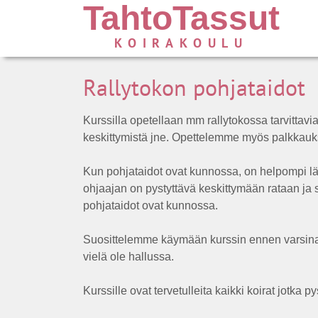
TahtoTassut
KOIRAKOULU
Rallytokon pohjataido
Kurssilla opetellaan mm rallytokossa tarvittavia
keskittymistä jne. Opettelemme myös palkkau
Kun pohjataidot ovat kunnossa, on helpompi läh
ohjaajan on pystyttävä keskittymään rataan ja si
pohjataidot ovat kunnossa.
Suosittelemme käymään kurssin ennen varsinaise
vielä ole hallussa.
Kurssille ovat tervetulleita kaikki koirat jotka