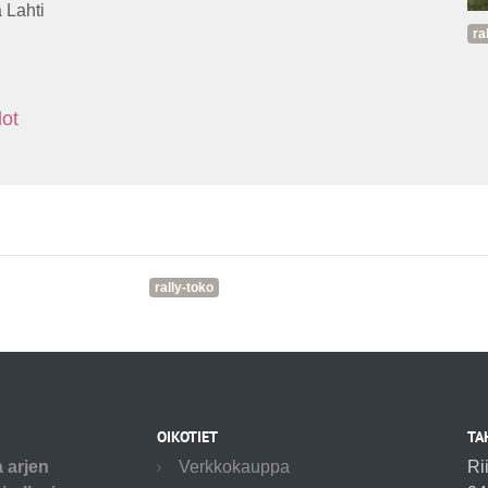
 Lahti
ra
dot
rally-toko
OIKOTIET
TA
a arjen
Verkkokauppa
Ri