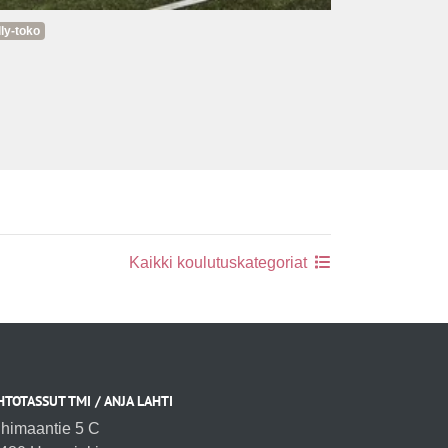
lly-toko
Kaikki koulutuskategoriat
HTOTASSUT TMI / ANJA LAHTI
ihimaantie 5 C