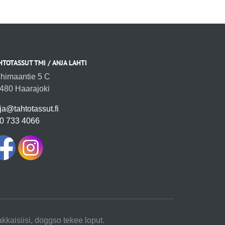
HTOTASSUT TMI / ANJA LAHTI
ihimaantie 5 C
480 Haarajoki
ja@tahtotassut.fi
0 733 4066
akkaisiisi, doggso tekee loput.