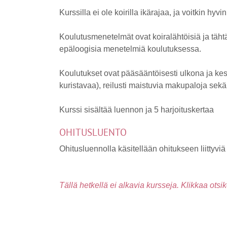
Kurssilla ei ole koirilla ikärajaa, ja voitkin 
Koulutusmenetelmät ovat koiralähtöisiä ja täh
epäloogisia menetelmiä koulutuksessa.
Koulutukset ovat pääsääntöisesti ulkona ja kest
kuristavaa), reilusti maistuvia makupaloja sekä
Kurssi sisältää luennon ja 5 harjoituskertaa
OHITUSLUENTO
Ohitusluennolla käsitellään ohitukseen liittyviä 
Tällä hetkellä ei alkavia kursseja. Klikkaa otsi