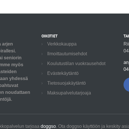
OIKOTIET
TA
a arjen
Verkkokauppa
Ri
rallesi.
04
Ilmoittautumisehdot
ai seniorin
an
Koulutustilan vuokrausehdot
utamme myös
04
asteiden
Evästekäytäntö
etaan yhdessä
Tietosuojakäytäntö
pahtuvat
aen noudattaen
Maksupalvelutarjoaja
ntöjä.
kkopalvelun tarjoaa
doggso
. Ota doggso käyttöön ja keskity asi