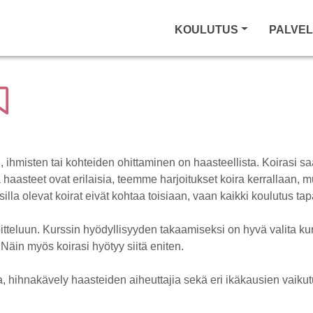
KOULUTUS
PALVE
ien, ihmisten tai kohteiden ohittaminen on haasteellista. Koirasi saa
 haasteet ovat erilaisia, teemme harjoitukset koira kerrallaan, 
lla olevat koirat eivät kohtaa toisiaan, vaan kaikki koulutus ta
oitteluun. Kurssin hyödyllisyyden takaamiseksi on hyvä valita kur
 Näin myös koirasi hyötyy siitä eniten.
 hihnakävely haasteiden aiheuttajia sekä eri ikäkausien vaik