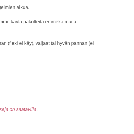
ngelmien alkua.
. Emme käytä pakotteita emmekä muita
n (flexi ei käy), valjaat tai hyvän pannan (ei
seja on saatavilla.