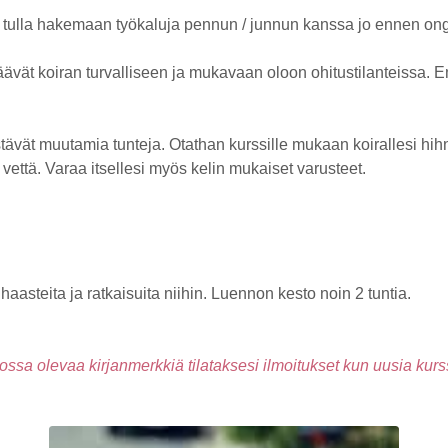
hyvin tulla hakemaan työkaluja pennun / junnun kanssa jo ennen o
täävät koiran turvalliseen ja mukavaan oloon ohitustilanteissa
ävät muutamia tunteja. Otathan kurssille mukaan koirallesi hihna
 vettä. Varaa itsellesi myös kelin mukaiset varusteet.
haasteita ja ratkaisuita niihin. Luennon kesto noin 2 tuntia.
kossa olevaa kirjanmerkkiä tilataksesi ilmoitukset kun uusia kurs