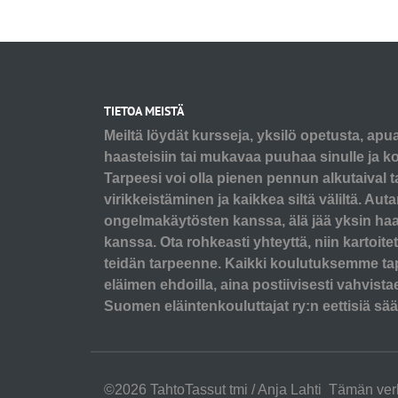
TIETOA MEISTÄ
Meiltä löydät kursseja, yksilö opetusta, apu
haasteisiin tai mukavaa puuhaa sinulle ja koi
Tarpeesi voi olla pienen pennun alkutaival t
virikkeistäminen ja kaikkea siltä väliltä. A
ongelmakäytösten kanssa, älä jää yksin ha
kanssa. Ota rohkeasti yhteyttä, niin kartoit
teidän tarpeenne. Kaikki koulutuksemme ta
eläimen ehdoilla, aina postiivisesti vahvist
Suomen eläintenkouluttajat ry:n eettisiä sää
©2026 TahtoTassut tmi / Anja Lahti Tämän ver