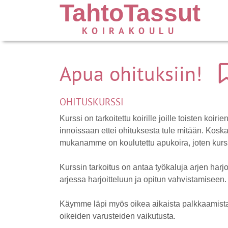
TahtoTassut
KOIRAKOULU
Apua ohituksiin!
OHITUSKURSSI
Kurssi on tarkoitettu koirille joille toisten koir
innoissaan ettei ohituksesta tule mitään. Koska
mukanamme on koulutettu apukoira, joten kurssi
Kurssin tarkoitus on antaa työkaluja arjen harj
arjessa harjoitteluun ja opitun vahvistamiseen.
Käymme läpi myös oikea aikaista palkkaamista,
oikeiden varusteiden vaikutusta.