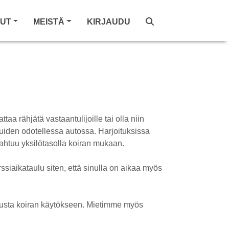
LUT
MEISTÄ
KIRJAUDU
ttaa rähjätä vastaantulijoille tai olla niin
muiden odotellessa autossa. Harjoituksissa
pahtuu yksilötasolla koiran mukaan.
ssiaikataulu siten, että sinulla on aikaa myös
utusta koiran käytökseen. Mietimme myös