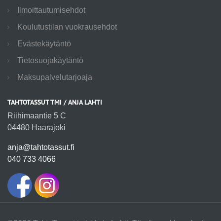
Ilmoittautumisehdot
Koulutustilan vuokrausehdot
Evästekäytäntö
Tietosuojakäytäntö
Maksupalvelutarjoaja
TAHTOTASSUT TMI / ANJA LAHTI
Riihimaantie 5 C
04480 Haarajoki
anja@tahtotassut.fi
040 733 4066