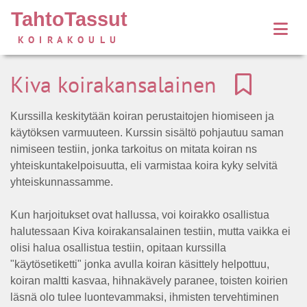
TahtoTassut
KOIRAKOULU
Kiva koirakansalainen
Kurssilla keskitytään koiran perustaitojen hiomiseen ja
käytöksen varmuuteen. Kurssin sisältö pohjautuu saman
nimiseen testiin, jonka tarkoitus on mitata koiran ns
yhteiskuntakelpoisuutta, eli varmistaa koira kyky selvitä
yhteiskunnassamme.
Kun harjoitukset ovat hallussa, voi koirakko osallistua
halutessaan Kiva koirakansalainen testiin, mutta vaikka ei
olisi halua osallistua testiin, opitaan kurssilla
"käytösetiketti" jonka avulla koiran käsittely helpottuu,
koiran maltti kasvaa, hihnakävely paranee, toisten koirien
läsnä olo tulee luontevammaksi, ihmisten tervehtiminen