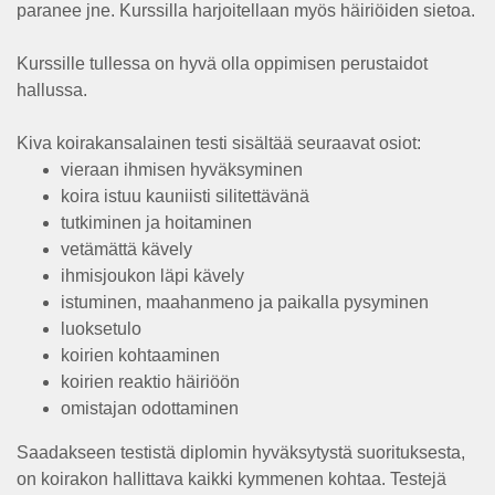
paranee jne. Kurssilla harjoitellaan myös häiriöiden sietoa.
Kurssille tullessa on hyvä olla oppimisen perustaidot
hallussa.
Kiva koirakansalainen testi sisältää seuraavat osiot:
vieraan ihmisen hyväksyminen
koira istuu kauniisti silitettävänä
tutkiminen ja hoitaminen
vetämättä kävely
ihmisjoukon läpi kävely
istuminen, maahanmeno ja paikalla pysyminen
luoksetulo
koirien kohtaaminen
koirien reaktio häiriöön
omistajan odottaminen
Saadakseen testistä diplomin hyväksytystä suorituksesta,
on koirakon hallittava kaikki kymmenen kohtaa. Testejä