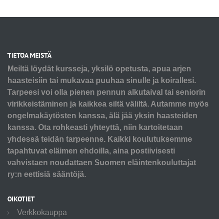
TIETOA MEISTÄ
Meiltä löydät kursseja, yksilö opetusta, apua arjen
haasteisiin tai mukavaa puuhaa sinulle ja koirallesi.
Tarpeesi voi olla pienen pennun alkutaival tai seniorin
virikkeistäminen ja kaikkea siltä väliltä. Autamme myös
ongelmakäytösten kanssa, älä jää yksin haasteiden
kanssa. Ota rohkeasti yhteyttä, niin kartoitetaan
yhdessä teidän tarpeenne. Kaikki koulutuksemme
tapahtuvat eläimen ehdoilla, aina postiivisesti
vahvistaen noudattaen Suomen eläintenkouluttajat
ry:n eettisiä sääntöjä.
OIKOTIET
Verkkokauppa