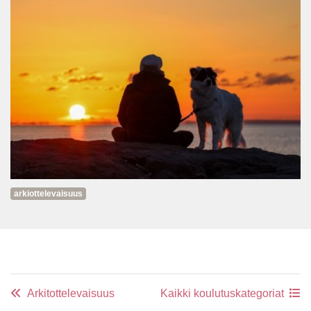
arkiottelevaisuus
Arkitottelevaisuus
Kaikki koulutuskategoriat