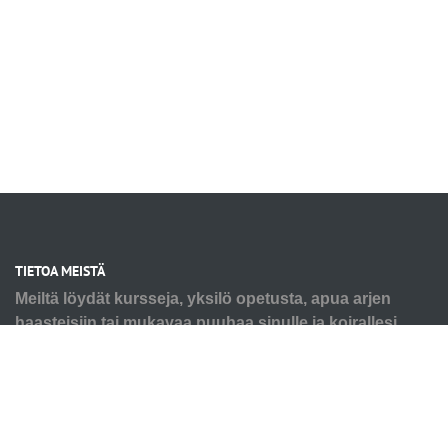
TIETOA MEISTÄ
Meiltä löydät kursseja, yksilö opetusta, apua arjen
haasteisiin tai mukavaa puuhaa sinulle ja koirallesi.
Tarpeesi voi olla pienen pennun alkutaival tai seniorin
virikkeistäminen ja kaikkea siltä väliltä. Autamme myös
ongelmakäytösten kanssa, älä jää yksin haasteiden
kanssa. Ota rohkeasti yhteyttä, niin kartoitetaan
yhdessä teidän tarpeenne. Kaikki koulutuksemme